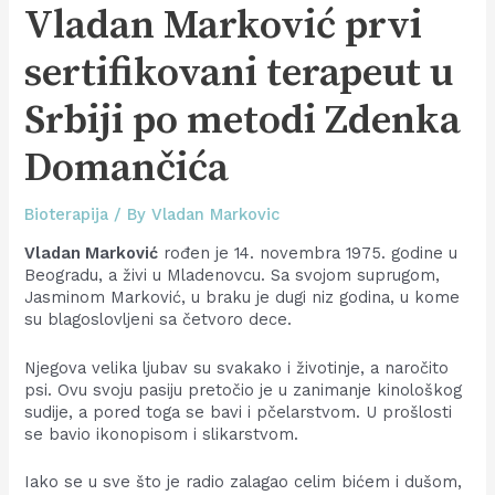
Vladan Marković prvi
sertifikovani terapeut u
Srbiji po metodi Zdenka
Domančića
Bioterapija
/ By
Vladan Markovic
Vladan Marković
rođen je 14. novembra 1975. godine u
Beogradu, a živi u Mladenovcu. Sa svojom suprugom,
Jasminom Marković, u braku je dugi niz godina, u kome
su blagoslovljeni sa četvoro dece.
Njegova velika ljubav su svakako i životinje, a naročito
psi. Ovu svoju pasiju pretočio je u zanimanje kinološkog
sudije, a pored toga se bavi i pčelarstvom. U prošlosti
se bavio ikonopisom i slikarstvom.
Iako se u sve što je radio zalagao celim bićem i dušom,