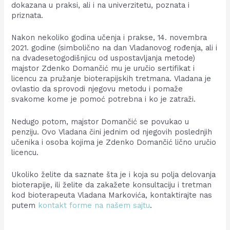
dokazana u praksi, ali i na univerzitetu, poznata i
priznata.
Nakon nekoliko godina učenja i prakse, 14. novembra
2021. godine (simbolično na dan Vladanovog rođenja, ali i
na dvadesetogodišnjicu od uspostavljanja metode)
majstor Zdenko Domančić mu je uručio sertifikat i
licencu za pružanje bioterapijskih tretmana. Vladana je
ovlastio da sprovodi njegovu metodu i pomaže
svakome kome je pomoć potrebna i ko je zatraži.
Nedugo potom, majstor Domančić se povukao u
penziju. Ovo Vladana čini jednim od njegovih poslednjih
učenika i osoba kojima je Zdenko Domančić lično uručio
licencu.
Ukoliko želite da saznate šta je i koja su polja delovanja
bioterapije, ili želite da zakažete konsultaciju i tretman
kod bioterapeuta Vladana Markovića, kontaktirajte nas
putem
kontakt forme na našem sajtu
.