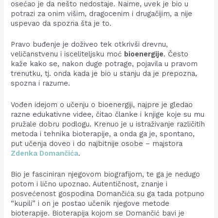
osećao je da nešto nedostaje. Naime, uvek je bio u
potrazi za onim višim, dragocenim i drugačijim, a nije
uspevao da spozna šta je to.
Pravo buđenje je doživeo tek otkrivši drevnu,
veličanstvenu i isceliteljsku moć
bioenergije
. Često
kaže kako se, nakon duge potrage, pojavila u pravom
trenutku, tj. onda kada je bio u stanju da je prepozna,
spozna i razume.
Vođen idejom o učenju o bioenergiji, najpre je gledao
razne edukativne videe, čitao članke i knjige koje su mu
pružale dobru podlogu. Krenuo je u istraživanje različitih
metoda i tehnika bioterapije, a onda ga je, spontano,
put učenja doveo i do najbitnije osobe – majstora
Zdenka Domančića
.
Bio je fasciniran njegovom biografijom, te ga je nedugo
potom i lično upoznao. Autentičnost, znanje i
posvećenost gospodina Domančića su ga tada potpuno
“kupili” i on je postao učenik njegove metode
bioterapije. Bioterapija kojom se Domančić bavi je