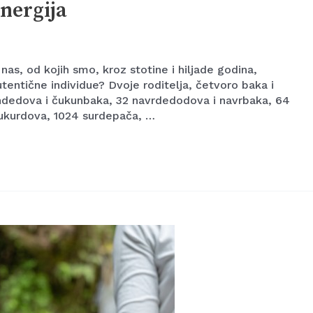
energija
a nas, od kojih smo, kroz stotine i hiljade godina,
autentične individue? Dvoje roditelja, četvoro baka i
ndedova i čukunbaka, 32 navrdedodova i navrbaka, 64
sukurdova, 1024 surdepača, …