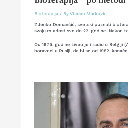
BioTerapija™ po metod
Bioterapija
/ By
Vladan Markovic
Zdenko Domančić, svetski poznati biotera
svoju mladost sve do 22. godine. Nakon to
Od 1975. godine živeo je i radio u Belgi
boraveći u Rusiji, da bi se od 1982. konačn