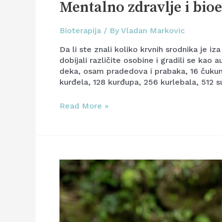
Mentalno zdravlje i bio
Bioterapija
/ By
Vladan Markovic
Da li ste znali koliko krvnih srodnika je iz
dobijali različite osobine i gradili se kao 
deka, osam pradedova i prabaka, 16 čuku
kurđela, 128 kurđupa, 256 kurlebala, 512 
Read More »