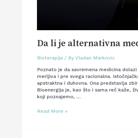
Da li je alternativna me
Bioterapija
/ By
Vladan Markovic
Poznato je da savremena medicina dolazi s
merljiva i pre svega racionalna. Istočnjačka
apstraktna i duhovna. Ona predstavlja zbi
Bioenergija je, kao što i sama reč kaže, živ
koji poznajemo, …
Read More »