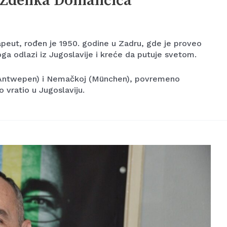
i Zdenka Domančića
peut, rođen je 1950. godine u Zadru, gde je proveo
ga odlazi iz Jugoslavije i kreće da putuje svetom.
ji (Antwepen) i Nemačkoj (München), povremeno
o vratio u Jugoslaviju.