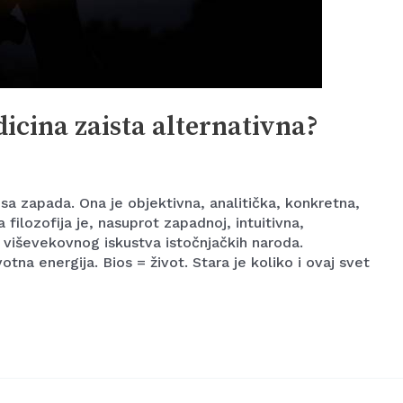
dicina zaista alternativna?
a zapada. Ona je objektivna, analitička, konkretna,
 filozofija je, nasuprot zapadnoj, intuitivna,
r viševekovnog iskustva istočnjačkih naroda.
otna energija. Bios = život. Stara je koliko i ovaj svet