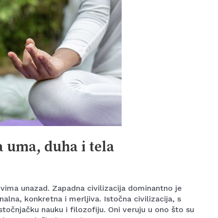
a uma, duha i tela
ovima unazad. Zapadna civilizacija dominantno je
alna, konkretna i merljiva. Istočna civilizacija, s
stočnjačku nauku i filozofiju. Oni veruju u ono što su