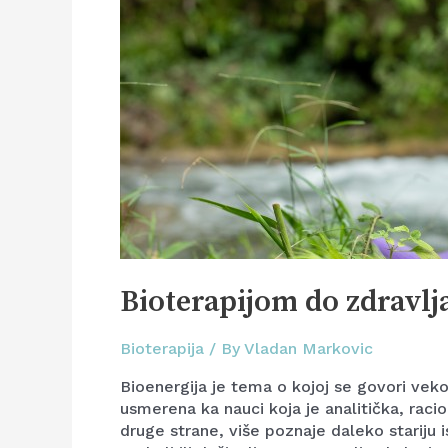
Bioterapijom do zdravlj
Bioterapija
/ By
Vladan Markovic
Bioenergija je tema o kojoj se govori vek
usmerena ka nauci koja je analitička, racion
druge strane, više poznaje daleko stariju i