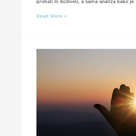
probali ili doživeli, a sama analiza kako j
Read More »