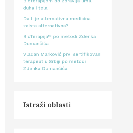
Bioterapijom do zdravlja uma,
duha i tela
Da li je alternativna medicina
zaista alternativna?
BioTerapija™ po metodi Zdenka
Domančića
Vladan Marković prvi sertifikovani
terapeut u Srbiji po metodi
Zdenka Domančića
Istraži oblasti