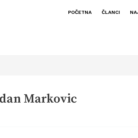
POČETNA
ČLANCI
NA
adan Markovic